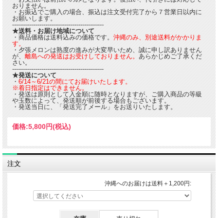
おりません。
・お振込でご購入の場合、振込は注文受付完了から７営業日以内に
お願いします。
-----------------------------------------------
★送料・お届け地域について
・商品価格は送料込みの価格です。
沖縄のみ、別途送料がかかりま
す。
・夕張メロンは熟度の進みが大変早いため、誠に申し訳ありません
が、
離島への発送はお受けしておりません。
あらかじめご了承くだ
さい。
-----------------------------------------------
★発送について
・
6/14～6/21の間にてお届けいたします。
※
着日指定はできません。
・発送は原則として入金順に随時となりますが、ご購入商品の等級
や玉数によって、発送順が前後する場合もございます。
・発送当日に、「発送完了メール」をお送りいたします。
価格:
5,800円
(税込)
注文
沖縄へのお届けは送料＋1,200円: