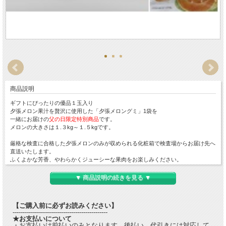
商品説明
ギフトにぴったりの優品１玉入り
夕張メロン果汁を贅沢に使用した「夕張メロングミ」1袋を
一緒にお届けの
父の日限定特別商品
です。
メロンの大きさは１.３kg～１.５kgです。
厳格な検査に合格した夕張メロンのみが収められる化粧箱で検査場からお届け先へ
直送いたします。
ふくよかな芳香、やわらかくジューシーな果肉をお楽しみください。
●夕張メロングミ （1袋）
・内容量：40g(1袋あたり)
▼ 商品説明の続きを見る ▼
・特定原材料に準するもの：ゼラチン
※本品製造工場では、特定原材料7品目のうち、卵・乳成分・小麦・えび・かに・
落花生を含む製品を製造しております。
【ご購入前に必ずお読みください】
-----------------------------------------------
★お支払いについて
・お支払いは前払いのみとなります。後払い、代引きには対応して