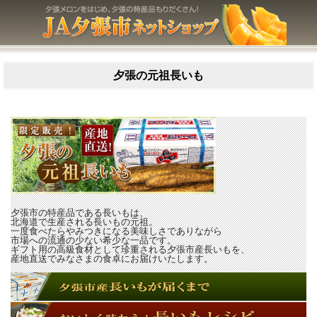
夕張の元祖長いも
夕張市の特産品である長いもは、
北海道で生産される長いもの元祖。
一度食べたらやみつきになる美味しさでありながら
市場への流通の少ない希少な一品です。
ギフト用の高級食材として珍重される夕張市産長いもを、
産地直送でみなさまの食卓にお届けいたします。