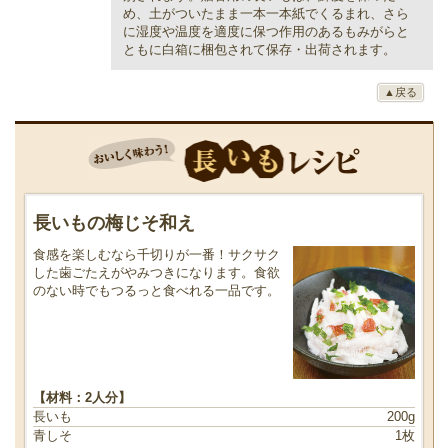
め、土がついたまま一本一本紙でくるまれ、さら
に湿度や温度を適度に保つ作用のあるもみがらと
ともに白箱に梱包されて保存・出荷されます。
▲戻る
長いもの梅じそ和え
食感を楽しむなら千切りが一番！サクサク
した歯ごたえがやみつきになります。食欲
のない時でもつるっと食べれる一品です。
【材料：2人分】
長いも
200g
青しそ
1枚