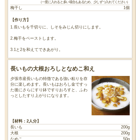
（一度に入れると多い場合もあるため、少しずつ入れてください）
梅干し
1個
【作り方】
1.長いもを千切りに、しそをみじん切りにします。
2.梅干をペーストします。
3.1と2を和えてできあがり。
長いもの大根おろしとなめこ和え
夕張市産長いもの特徴である強い粘りを存
分に楽しめます。長いもはおろし金ですっ
た後にさらにすり鉢ですりおろすと、ふわ
っとしたすり上がりになります。
【材料：2人分】
長いも
200g
大根
200g
なめこ
50g