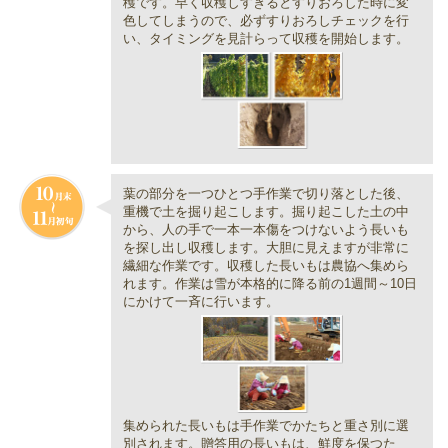
穫です。早く収穫しすぎるとすりおろした時に変
色してしまうので、必ずすりおろしチェックを行
い、タイミングを見計らって収穫を開始します。
葉の部分を一つひとつ手作業で切り落とした後、
重機で土を掘り起こします。掘り起こした土の中
から、人の手で一本一本傷をつけないよう長いも
を探し出し収穫します。大胆に見えますが非常に
繊細な作業です。収穫した長いもは農協へ集めら
れます。作業は雪が本格的に降る前の1週間～10日
にかけて一斉に行います。
集められた長いもは手作業でかたちと重さ別に選
別されます。贈答用の長いもは、鮮度を保つた