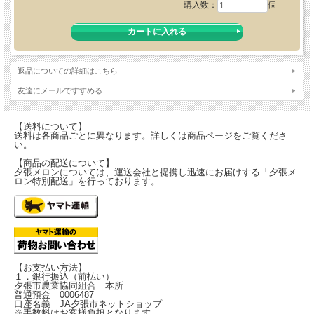
購入数：
個
返品についての詳細はこちら
友達にメールですすめる
【送料について】
送料は各商品ごとに異なります。詳しくは商品ページをご覧くださ
い。
【商品の配送について】
夕張メロンについては、運送会社と提携し迅速にお届けする「夕張メ
ロン特別配送」を行っております。
【お支払い方法】
１．銀行振込（前払い）
夕張市農業協同組合 本所
普通預金 0006487
口座名義 JA夕張市ネットショップ
※手数料はお客様負担となります