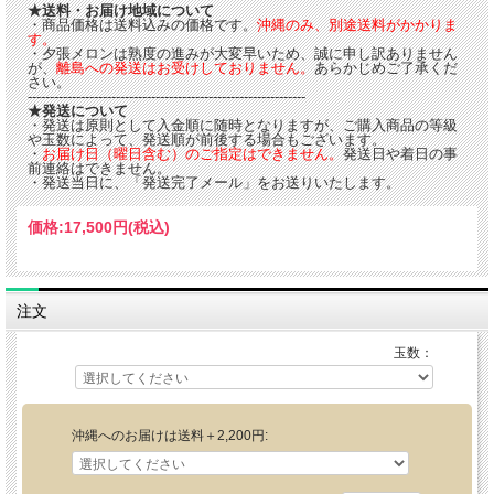
★送料・お届け地域について
・商品価格は送料込みの価格です。
沖縄のみ、別途送料がかかりま
す。
・夕張メロンは熟度の進みが大変早いため、誠に申し訳ありません
が、
離島への発送はお受けしておりません。
あらかじめご了承くだ
さい。
---------------------------------------------------------------
★発送について
・発送は原則として入金順に随時となりますが、ご購入商品の等級
や玉数によって、発送順が前後する場合もございます。
・
お届け日（曜日含む）のご指定はできません。
発送日や着日の事
前連絡はできません。
・発送当日に、「発送完了メール」をお送りいたします。
価格:
17,500円
(税込)
注文
玉数：
沖縄へのお届けは送料＋2,200円: