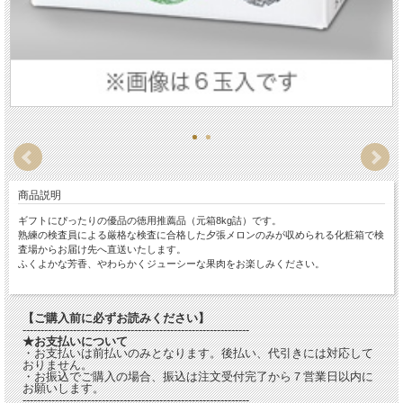
商品説明
ギフトにぴったりの優品の徳用推薦品（元箱8kg詰）です。
熟練の検査員による厳格な検査に合格した夕張メロンのみが収められる化粧箱で検
査場からお届け先へ直送いたします。
ふくよかな芳香、やわらかくジューシーな果肉をお楽しみください。
【ご購入前に必ずお読みください】
---------------------------------------------------------------
★お支払いについて
・お支払いは前払いのみとなります。後払い、代引きには対応して
おりません。
・お振込でご購入の場合、振込は注文受付完了から７営業日以内に
お願いします。
---------------------------------------------------------------