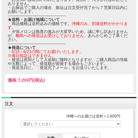
おりません。
・お振込でご購入の場合、振込は注文受付完了から７営業日以内に
お願いします。
-----------------------------------------------
★送料・お届け地域について
・商品価格は送料込みの価格です。
沖縄のみ、別途送料がかかりま
す。
・夕張メロンは熟度の進みが大変早いため、誠に申し訳ありません
が、
離島への発送はお受けしておりません。
あらかじめご了承くだ
さい。
-----------------------------------------------
★発送について
・
6/14～6/21の間にてお届けいたします。
※着日指定はできません。
・発送は原則として入金順に随時となりますが、ご購入商品の等級
や玉数によって、発送順が前後する場合もございます。
・発送当日に、「発送完了メール」をお送りいたします。
価格:
7,200円
(税込)
注文
沖縄へのお届けは送料＋1,600円: