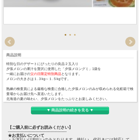
商品説明
特別な日のデザートにぴったりの良品２玉入り
夕張メロンの果汁を贅沢に使用した「夕張メロングミ」1袋を
一緒にお届けの
父の日限定特別商品
となります。
メロンの大きさは１.３kg～１.５kgです。
熟練の検査員による厳格な検査に合格した夕張メロンのみが収められる化粧箱で検
査場からお届け先へ直送いたします。
北海道の夏の味わい、夕張メロンをたっぷりとお楽しみください。
●夕張メロングミ (1袋)
・内容量：40g(1袋あたり)
▼ 商品説明の続きを見る ▼
・特定原材料に準するもの：ゼラチン
※本品製造工場では、特定原材料7品目のうち、卵・乳成分・小麦・えび・かに・
落花生を含む製品を製造しております。
【ご購入前に必ずお読みください】
-----------------------------------------------
★お支払いについて
・お支払いは前払いのみとなります。後払い、代引きには対応して