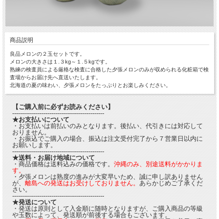
商品説明
良品メロンの２玉セットです。
メロンの大きさは１.３kg～１.５kgです。
熟練の検査員による厳格な検査に合格した夕張メロンのみが収められる化粧箱で検
査場からお届け先へ直送いたします。
北海道の夏の味わい、夕張メロンをたっぷりとお楽しみください。
【ご購入前に必ずお読みください】
-----------------------------------------------
★お支払いについて
・お支払いは前払いのみとなります。後払い、代引きには対応して
おりません。
・お振込でご購入の場合、振込は注文受付完了から７営業日以内に
お願いします。
-----------------------------------------------
★送料・お届け地域について
・商品価格は送料込みの価格です。
沖縄のみ、別途送料がかかりま
す。
・夕張メロンは熟度の進みが大変早いため、誠に申し訳ありません
が、
離島への発送はお受けしておりません。
あらかじめご了承くだ
さい。
-----------------------------------------------
★発送について
・発送は原則として入金順に随時となりますが、ご購入商品の等級
や玉数によって、発送順が前後する場合もございます。