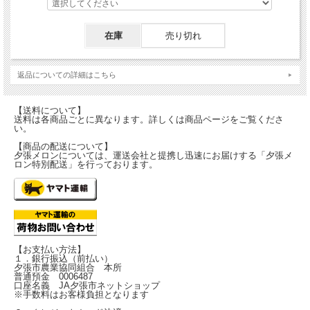
の通りです。
・北海道 880円
在庫
売り切れ
・北東北 1,265円
・南東北 1,320円
返品についての詳細はこちら
・関東、信越、北陸、中部 1,430円
・関西 1,595円
【送料について】
・中国、四国 1,760円
送料は各商品ごとに異なります。詳しくは商品ページをご覧くださ
い。
・九州 1,815円
・沖縄 2,915円
【商品の配送について】
夕張メロンについては、運送会社と提携し迅速にお届けする「夕張メ
ロン特別配送」を行っております。
※同一箇所にお届けの場合も、
１箱ごとに送料が発生し
ます
。ご了承ください。
Sサイズはこちら
Lサイズはこちら
【お支払い方法】
１．銀行振込（前払い）
夕張市農業協同組合 本所
普通預金 0006487
口座名義 JA夕張市ネットショップ
※手数料はお客様負担となります