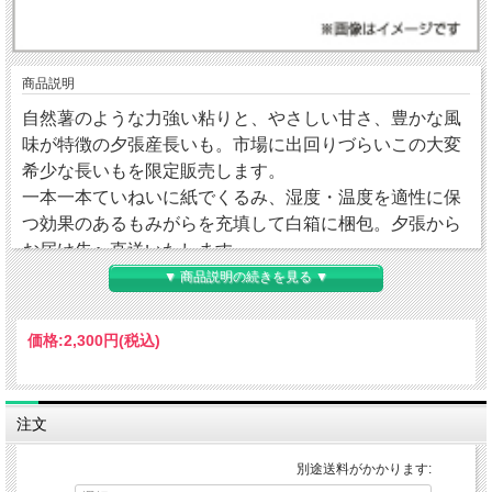
商品説明
自然薯のような力強い粘りと、やさしい甘さ、豊かな風
味が特徴の夕張産長いも。市場に出回りづらいこの大変
希少な長いもを限定販売します。
一本一本ていねいに紙でくるみ、湿度・温度を適性に保
つ効果のあるもみがらを充填して白箱に梱包。夕張から
お届け先へ直送いたします。
大切な方へのご贈答にもぴったりの数量限定販売品で
▼ 商品説明の続きを見る ▼
す。
価格:
2,300円
(税込)
●内容量：3kg（Mサイズ:1本当たり約500～600g 5～6
注文
本 ※長いもの長さや太さで本数が変わります）
別途送料がかかります:
●本商品は別途送料がかかります。送料（税込）は下記